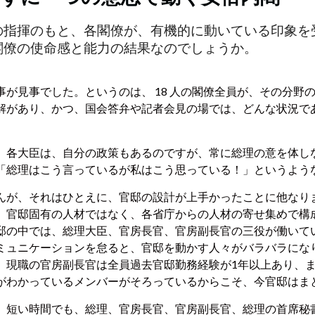
の指揮のもと、各閣僚が、有機的に動いている印象を
閣僚の使命感と能力の結果なのでしょうか。
が見事でした。というのは、 18 人の閣僚全員が、その分野
解があり、かつ、国会答弁や記者会見の場では、どんな状況で
、各大臣は、自分の政策もあるのですが、常に総理の意を体し
「総理はこう言っているが私はこう思っている！」というよう
んが、それはひとえに、官邸の設計が上手かったことに他なり
、官邸固有の人材ではなく、各省庁からの人材の寄せ集めで構
邸の中では、総理大臣、官房長官、官房副長官の三役が働いて
ミュニケーションを怠ると、官邸を動かす人々がバラバラにな
。現職の官房副長官は全員過去官邸勤務経験が1年以上あり、ま
がわかっているメンバーがそろっているからこそ、今官邸はま
、短い時間でも、総理、官房長官、官房副長官、総理の首席秘