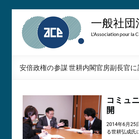
一般社団
L'Association pour la C
安倍政権の参謀 世耕内閣官房副長官に
コミュ
開
2014年6
る世耕弘成氏