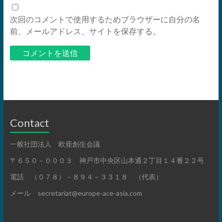
次回のコメントで使用するためブラウザーに自分の名
前、メールアドレス、サイトを保存する。
Contact
一般社団法人 欧亜創生会議
〒６５０－０００３ 神戸市中央区山本通２丁目１４番２２号
電話 （０７８）－８９４－３３１８ （代表）
メール secretariat@europe-ace-asia.com