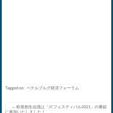
Tagged on:
ペテルブルグ経済フォーラム
←
欧亜創生会議は「JCフェスティバル2021」の番組
に参加いたしました！