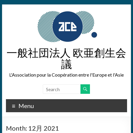
Skip
to
content
一般社団法人 欧亜創生会
議
L'Association pour la Coopération entre l'Europe et l'Asie
Menu
Month:
12月 2021