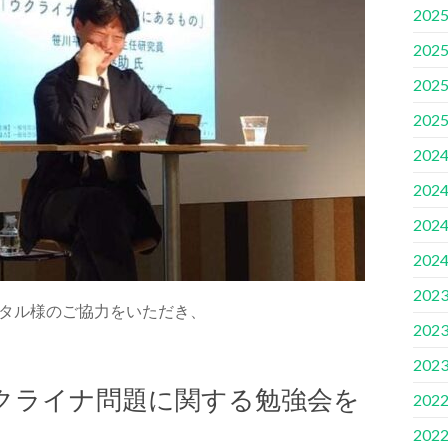
202
202
202
202
202
202
202
202
202
ピタル様のご協力をいただき、
202
202
クライナ問題に関する勉強会を
202
202