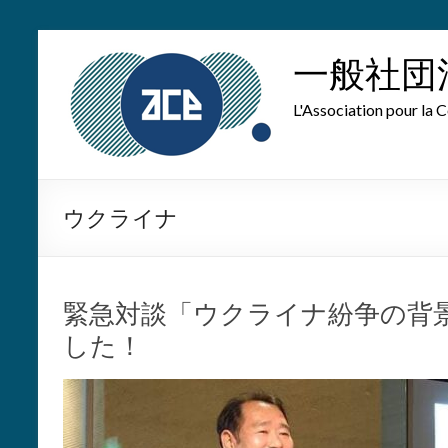
Skip
to
一般社団
content
L'Association pour la C
ウクライナ
緊急対談「ウクライナ紛争の背
した！