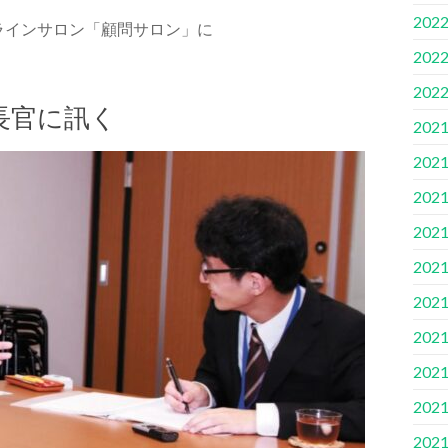
202
ンラインサロン「顧問サロン」に
202
202
長官に訊く
202
202
202
202
202
202
202
202
202
202