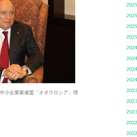
202
202
202
202
202
202
202
202
202
中小企業家連盟「オポラロシア」理
202
202
202
202