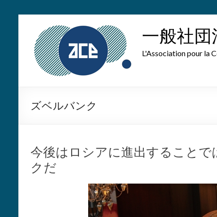
Skip
to
一般社団
content
L'Association pour la C
ズベルバンク
今後はロシアに進出することで
クだ