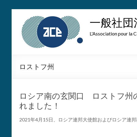
Skip
to
一般社団
content
L'Association pour la C
ロストフ州
ロシア南の玄関口 ロストフ州
れました！
2021年4月15日、ロシア連邦大使館およびロシア連