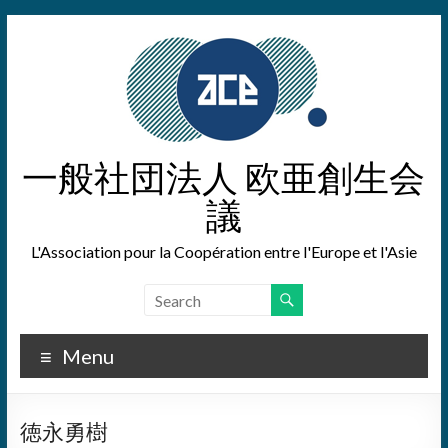
Skip
to
content
一般社団法人 欧亜創生会
議
L'Association pour la Coopération entre l'Europe et l'Asie
Menu
徳永勇樹