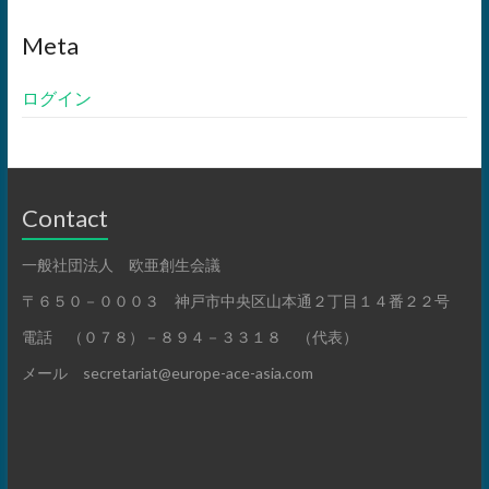
Meta
ログイン
Contact
一般社団法人 欧亜創生会議
〒６５０－０００３ 神戸市中央区山本通２丁目１４番２２号
電話 （０７８）－８９４－３３１８ （代表）
メール secretariat@europe-ace-asia.com