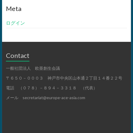
Meta
ログイン
Contact
一般社団法人 欧亜創生会議
〒６５０－０００３ 神戸市中央区山本通２丁目１４番２２号
電話 （０７８）－８９４－３３１８ （代表）
メール secretariat@europe-ace-asia.com