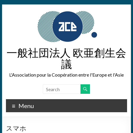
Skip
to
content
一般社団法人 欧亜創生会
議
L'Association pour la Coopération entre l'Europe et l'Asie
Menu
スマホ