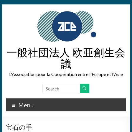
Skip
to
content
一般社団法人 欧亜創生会
議
L'Association pour la Coopération entre l'Europe et l'Asie
Menu
宝石の手